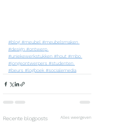
#blog
#meubel
#meubelsmaken
#design
#ontwerp
#uniekewerkstukken
#hout
#mbo
#jongeontwerpers
#studenten
#beurs
#logboek
#socialemedia
Alles weergeven
Recente blogposts