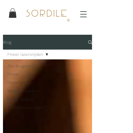
Sordile
®
Blog
Fineer lasersnijden
Alle blogposts
Fineer
Fineer snijden
Fineer bewerken
Fineer strijken
Fineer lasersnijden