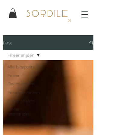
Sordile
®
Blog
Fineer snijden
Alle blogposts
Fineer
Fineer snijden
Fineer bewerken
Fineer strijken
Fineer
lasersnijden