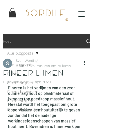
Sordile
®
Post
Alle blogposts
Sven Wenting
Alle blogposts
4 feb 2023
2 minuten om te lezen
Fineer lijmen
Fineer
Bijgewerkt op:
21 apr 2023
Fineer snijden
Fineren is het verlijmen van een zeer 
Fineer bewerken
dunne laag hout op plaatmateriaal of 
(vroeger) op goedkoop massief hout. 
Fineer strijken
Meestal wordt het toegepast om grote 
Fineer lasersnijden
oppervlakken een houtuiterlijk te geven 
zonder dat het de nadelige 
werkingseigenschappen van massief 
hout heeft. Bovendien is fineerwerk per 